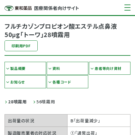
医療関係者向けサイト
フルチカゾンプロピオン酸エステル点鼻液
50μg「トーワ」28噴霧用
印刷用PDF
製品概要
資料
患者等向け資材
お知らせ
各種コード
28噴霧用
56噴霧用
出荷量の状況
B「出荷量減少」
製造販売業者の対応状況
①「通常出荷」