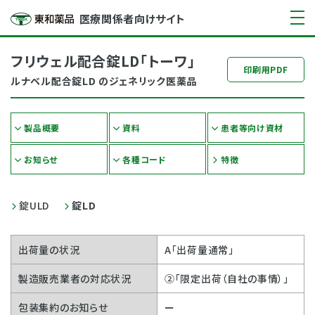
医療関係者向けサイト
フリウェル配合錠LD｢トーワ｣
印刷用PDF
ルナベル配合錠LD のジェネリック医薬品
製品概要
資料
患者等向け資材
お知らせ
各種コード
特徴
錠ULD
錠LD
出荷量の状況
A「出荷量通常」
製造販売業者の対応状況
②「限定出荷（自社の事情）」
包装集約のお知らせ
ー