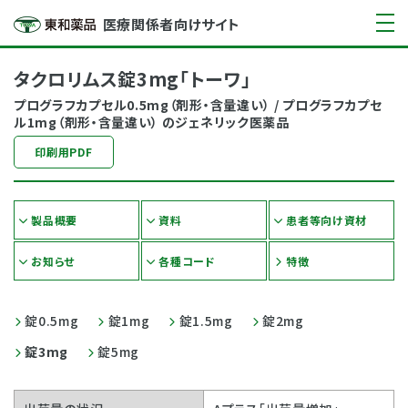
医療関係者向けサイト
タクロリムス錠3mg「トーワ」
プログラフカプセル0.5mg（剤形・含量違い） / プログラフカプセ
ル1mg（剤形・含量違い） のジェネリック医薬品
印刷用PDF
製品概要
資料
患者等向け資材
お知らせ
各種コード
特徴
錠0.5mg
錠1mg
錠1.5mg
錠2mg
錠3mg
錠5mg