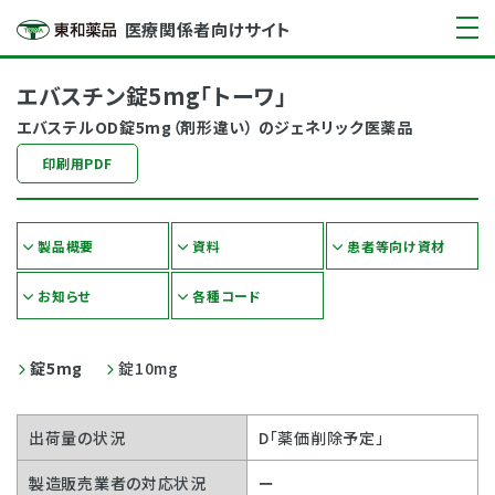
医療関係者向けサイト
エバスチン錠5mg「トーワ」
エバステルOD錠5mg（剤形違い） のジェネリック医薬品
印刷用PDF
製品概要
資料
患者等向け資材
お知らせ
各種コード
錠5mg
錠10mg
出荷量の状況
D「薬価削除予定」
製造販売業者の対応状況
ー